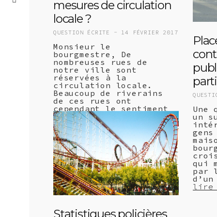
mesures de circulation
locale ?
QUESTION ÉCRITE -
14 FÉVRIER 2017
Plac
Monsieur le
cont
bourgmestre, De
nombreuses rues de
publ
notre ville sont
réservées à la
parti
circulation locale.
Beaucoup de riverains
QUESTI
de ces rues ont
cependant le sentiment
Une 
d’un estompement de la
un s
norme : (…)
inté
lire +
gens
mais
bour
croi
qui 
par 
d’un
lire
Statistiques policières