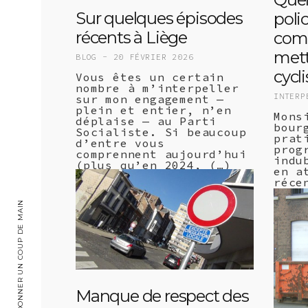
Sur quelques épisodes
poli
récents à Liège
com
mett
BLOG -
20 FÉVRIER 2026
cycli
Vous êtes un certain
nombre à m’interpeller
INTERP
sur mon engagement —
plein et entier, n’en
Mons
déplaise — au Parti
bour
Socialiste. Si beaucoup
prat
d’entre vous
prog
comprennent aujourd’hui
indu
(plus qu’en 2024, (…)
en a
lire +
réce
il a
de l
DONNER UN COUP DE MAIN
comm
cons
lire
Manque de respect des