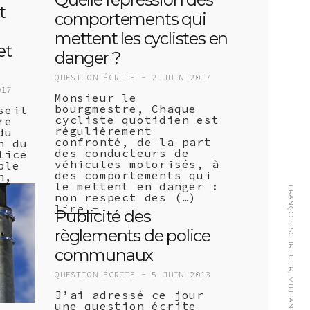
t
comportements qui
mettent les cyclistes en
et
danger ?
QUESTION ÉCRITE -
2 JUIN 2017
017
Monsieur le
bourgmestre, Chaque
seil
cycliste quotidien est
re
régulièrement
du
confronté, de la part
n du
des conducteurs de
lice
véhicules motorisés, à
ble
des comportements qui
n,
le mettent en danger :
er
FRANÇOIS SCHREUER, MILITANT URBAIN
non respect des (…)
lire +
Publicité des
règlements de police
communaux
QUESTION ÉCRITE -
5 JUIN 2013
J’ai adressé ce jour
une question écrite