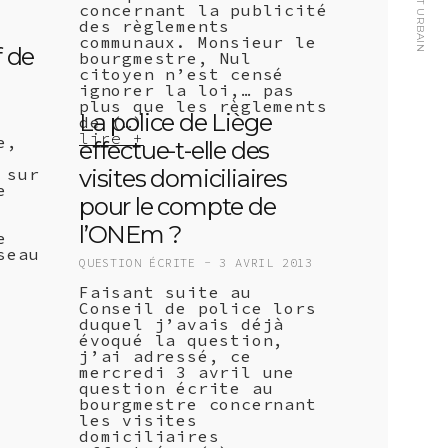
concernant la publicité
des règlements
communaux. Monsieur le
f de
bourgmestre, Nul
citoyen n’est censé
ignorer la loi,… pas
plus que les règlements
La police de Liège
de (…)
lire +
e,
effectue-t-elle des
visites domiciliaires
 sur
e
pour le compte de
l’ONEm ?
e
seau
QUESTION ÉCRITE -
3 AVRIL 2013
Faisant suite au
Conseil de police lors
duquel j’avais déjà
évoqué la question,
j’ai adressé, ce
mercredi 3 avril une
question écrite au
bourgmestre concernant
les visites
domiciliaires