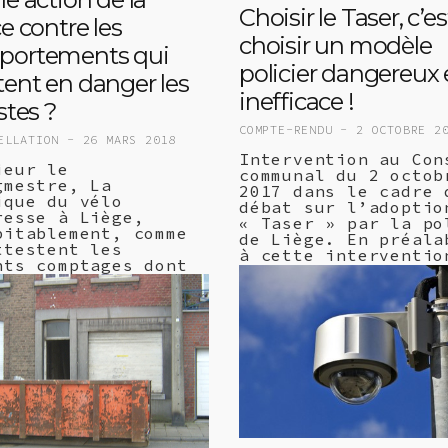
Choisir le Taser, c’es
ce contre les
choisir un modèle
portements qui
policier dangereux 
ent en danger les
inefficace !
stes ?
COMPTE-RENDU -
2 OCTOBRE 2
ELLATION -
26 MARS 2018
Intervention au Con
ieur le
communal du 2 octob
gmestre, La
2017 dans le cadre 
ique du vélo
débat sur l’adoptio
resse à Liège,
« Taser » par la po
bitablement, comme
de Liège. En préala
ttestent les
à cette interventio
nts comptages dont
je voudrais remerci
 été fait état lors
le (…)
a dernière
lire +
ission
ultative (…)
 +