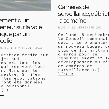
Caméras de
surveillance, débrie
ement d’un
la semaine
eneur sur la voie
BLOG -
12 SEPTEMBRE 2014
ique par un
Ce lundi 8 septembr
le Conseil communal
culier
devait se prononcer
un nouveau budget d
ON ÉCRITE -
5 JUIN 2013
plus de 1,2 million
d’euros pour le
question écrite sur
renouvellement et l
ujet qui
développement du ré
ressera tous les
de caméras de
 qui rénovent leur
surveillance (…)
on. Monsieur le
lire +
gmestre, Si j’en
s les explications
m’ont été données
le personnel
 (…)
 +