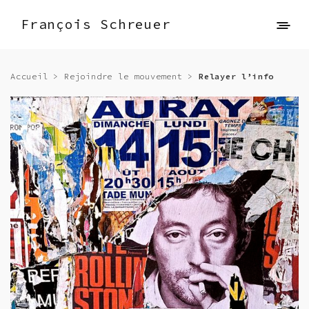
François Schreuer
Accueil
>
Rejoindre le mouvement
>
Relayer l’info