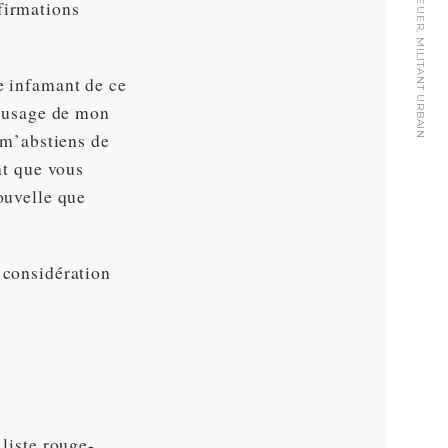
FRANÇOIS SCHREUER, MILITANT URBAIN
firmations
e infamant de ce
t usage de mon
e m’abstiens de
nt que vous
ouvelle que
 considération
 liste rouge-