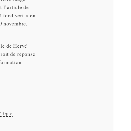
 l’article de
̀ fond vert » en
29 novembre,
cle de Hervé
roit de réponse
formation –
lique