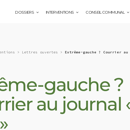
DOSSIERS
INTERVENTIONS
CONSEIL COMMUNAL
entions
>
Lettres ouvertes
>
Extrême-gauche ? Courrier au
rême-gauche ?
rier au journal 
 »