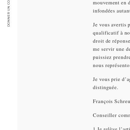
DONNER UN COUP DE MAIN
mouvement en di
infondées autant
Je vous avertis
qualificatif à n
droit de réponse
me servir une de
puissiez prendre
nous représento
Je vous prie d’
distinguée.
François Schre
Conseiller comm
1 Je relève l’ar