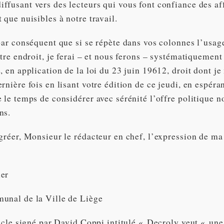
ffusant vers des lecteurs qui vous font confiance des af
 que nuisibles à notre travail.
 par conséquent que si se répète dans vos colonnes l’usag
otre endroit, je ferai – et nous ferons – systématiquemen
, en application de la loi du 23 juin 19612, droit dont j
rnière fois en lisant votre édition de ce jeudi, en espéra
 le temps de considérer avec sérénité l’offre politique n
ns.
agréer, Monsieur le rédacteur en chef, l’expression de ma
uer
unal de la Ville de Liège
ticle signé par David Coppi intitulé « Decroly veut « une