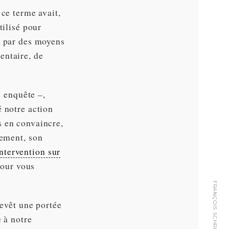
 ce terme avait,
tilisé pour
s par des moyens
entaire, de
e enquête –,
é notre action
s en convaincre,
ement, son
intervention sur
pour vous
revêt une portée
e à notre