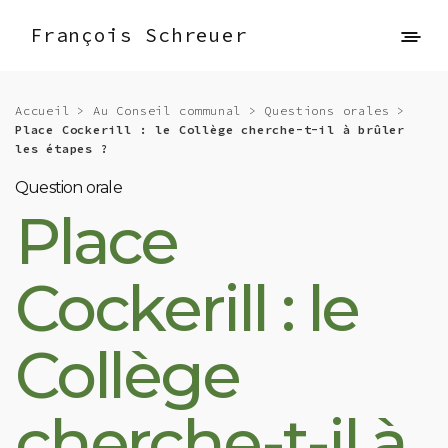
François Schreuer
Accueil
>
Au Conseil communal
>
Questions orales
>
Place Cockerill : le Collège cherche-t-il à brûler
les étapes ?
Question orale
Place
Cockerill : le
Collège
cherche-t-il à